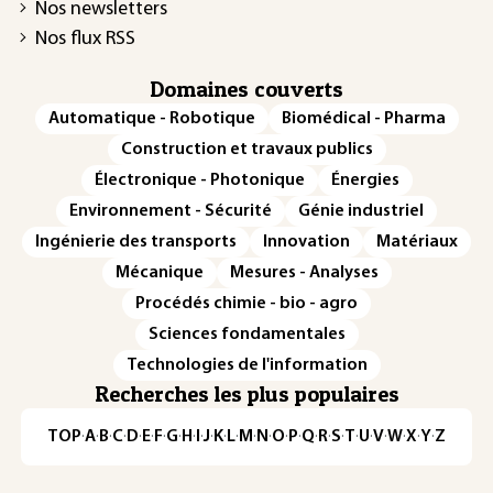
Nos newsletters
Nos flux RSS
Domaines couverts
Automatique - Robotique
Biomédical - Pharma
Construction et travaux publics
Électronique - Photonique
Énergies
Environnement - Sécurité
Génie industriel
Ingénierie des transports
Innovation
Matériaux
Mécanique
Mesures - Analyses
Procédés chimie - bio - agro
Sciences fondamentales
Technologies de l'information
Recherches les plus populaires
TOP
·
A
·
B
·
C
·
D
·
E
·
F
·
G
·
H
·
I
·
J
·
K
·
L
·
M
·
N
·
O
·
P
·
Q
·
R
·
S
·
T
·
U
·
V
·
W
·
X
·
Y
·
Z