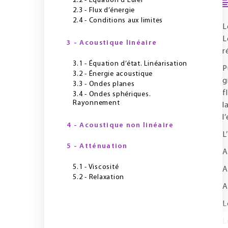
2.2 - Équation d’Euler
2.3 - Flux d’énergie
2.4 - Conditions aux limites
L
L
3 - Acoustique linéaire
r
3.1 - Équation d’état. Linéarisation
P
3.2 - Énergie acoustique
g
3.3 - Ondes planes
f
3.4 - Ondes sphériques.
Rayonnement
l
l
4 - Acoustique non linéaire
L
5 - Atténuation
A
5.1 - Viscosité
A
5.2 - Relaxation
A
L
L