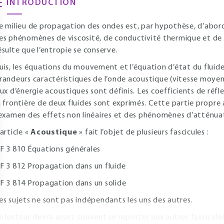
INTRODUCTION
e milieu de propagation des ondes est, par hypothèse, d’abo
es phénomènes de viscosité, de conductivité thermique et de re
ésulte que l’entropie se conserve.
uis, les équations du mouvement et l’équation d’état du fluide
randeurs caractéristiques de l’onde acoustique (vitesse moyenn
lux d’énergie acoustiques sont définis. Les coefficients de réf
a frontière de deux fluides sont exprimés. Cette partie propre a
’examen des effets non linéaires et des phénomènes d’atténuat
’article «
Acoustique
» fait l’objet de plusieurs fascicules :
F 3 810 Équations générales
F 3 812 Propagation dans un fluide
F 3 814 Propagation dans un solide
es sujets ne sont pas indépendants les uns des autres.
e lecteur devra assez souvent se reporter aux autres fascicules