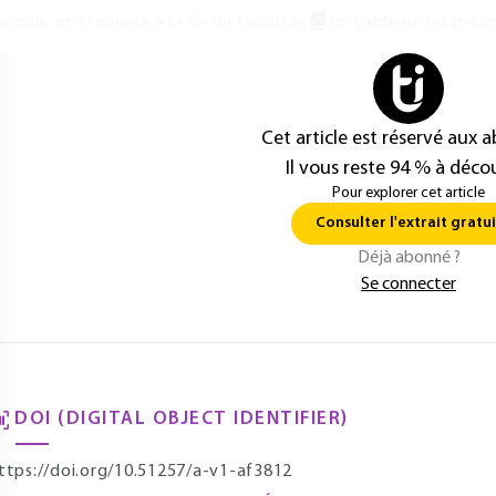
e plus, on trouvera à la fin du fascicule
un tableau des princ
Cet article est réservé aux 
Il vous reste 94 % à décou
Pour explorer cet article
Consulter l'extrait gratui
Déjà abonné ?
Se connecter
DOI (DIGITAL OBJECT IDENTIFIER)
ttps://doi.org/10.51257/a-v1-af3812