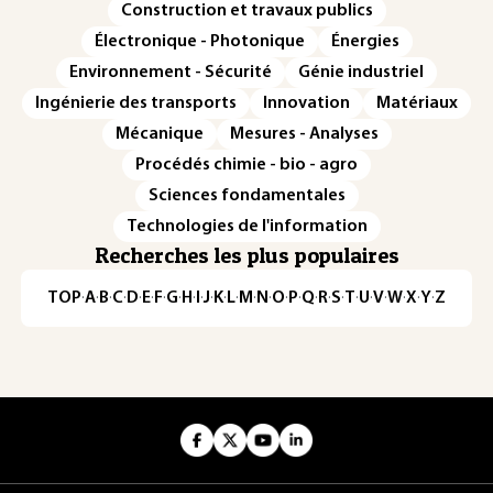
Construction et travaux publics
Électronique - Photonique
Énergies
Environnement - Sécurité
Génie industriel
Ingénierie des transports
Innovation
Matériaux
Mécanique
Mesures - Analyses
Procédés chimie - bio - agro
Sciences fondamentales
Technologies de l'information
Recherches les plus populaires
TOP
·
A
·
B
·
C
·
D
·
E
·
F
·
G
·
H
·
I
·
J
·
K
·
L
·
M
·
N
·
O
·
P
·
Q
·
R
·
S
·
T
·
U
·
V
·
W
·
X
·
Y
·
Z