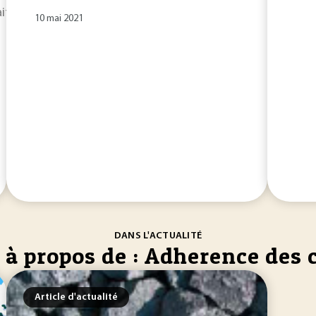
raite de
l’adhérence
des
chaussées
routières, des produits 
10 mai 2021
DANS L'ACTUALITÉ
é à propos de : Adherence des
Article d'actualité