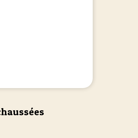
de marquage au sol... qui permettent de qualifier
l’adhéren
 chaussées