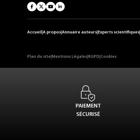
Accueil
|
A propos
|
Annuaire auteurs
|
Experts scientifiques
Plan du site
|
Mentions Légales
|
RGPD
|
Cookies
PAIEMENT
SÉCURISÉ