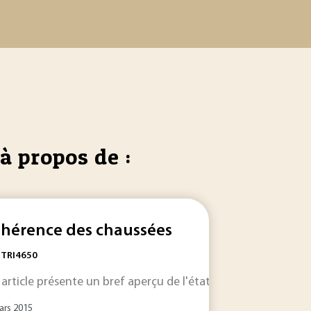
à propos de :
hérence des chaussées
: TRI4650
 article présente un bref aperçu de l'état des connaissances
de pathologie / désordres pouvant affecter les
chaussées
... .
ars 2015