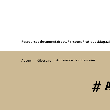
Ressources documentaires
Parcours Pratiques
Magazin
Adherence des chaussées
Accueil
Glossaire
# A