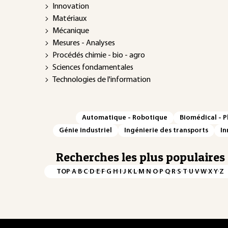
Innovation
Matériaux
Mécanique
Mesures - Analyses
Procédés chimie - bio - agro
Sciences fondamentales
Technologies de l'information
Automatique - Robotique
Biomédical - 
Génie industriel
Ingénierie des transports
In
Recherches les plus populaires
·
·
·
·
·
·
·
·
·
·
·
·
·
·
·
·
·
·
·
·
·
·
·
·
·
·
TOP
A
B
C
D
E
F
G
H
I
J
K
L
M
N
O
P
Q
R
S
T
U
V
W
X
Y
Z