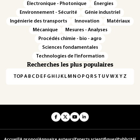
Électronique - Photonique
Énergies
Environnement - Sécurité
Génie industriel
Ingénierie des transports
Innovation
Matériaux
Mécanique
Mesures - Analyses
Procédés chimie - bio - agro
Sciences fondamentales
Technologies de l'information
Recherches les plus populaires
TOP
·
A
·
B
·
C
·
D
·
E
·
F
·
G
·
H
·
I
·
J
·
K
·
L
·
M
·
N
·
O
·
P
·
Q
·
R
·
S
·
T
·
U
·
V
·
W
·
X
·
Y
·
Z
Accueil
|
A propos
|
Annuaire auteurs
|
Experts scientifiques
|
Publicité
|