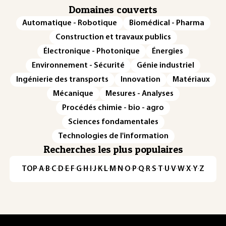
Domaines couverts
Automatique - Robotique
Biomédical - Pharma
Construction et travaux publics
Électronique - Photonique
Énergies
Environnement - Sécurité
Génie industriel
Ingénierie des transports
Innovation
Matériaux
Mécanique
Mesures - Analyses
Procédés chimie - bio - agro
Sciences fondamentales
Technologies de l'information
Recherches les plus populaires
TOP
·
A
·
B
·
C
·
D
·
E
·
F
·
G
·
H
·
I
·
J
·
K
·
L
·
M
·
N
·
O
·
P
·
Q
·
R
·
S
·
T
·
U
·
V
·
W
·
X
·
Y
·
Z