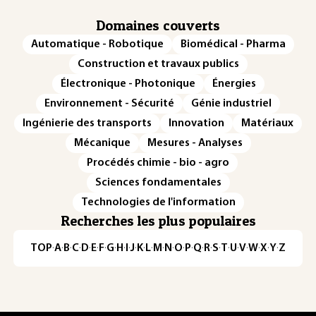
Domaines couverts
Automatique - Robotique
Biomédical - Pharma
Construction et travaux publics
Électronique - Photonique
Énergies
Environnement - Sécurité
Génie industriel
Ingénierie des transports
Innovation
Matériaux
Mécanique
Mesures - Analyses
Procédés chimie - bio - agro
Sciences fondamentales
Technologies de l'information
Recherches les plus populaires
TOP
·
A
·
B
·
C
·
D
·
E
·
F
·
G
·
H
·
I
·
J
·
K
·
L
·
M
·
N
·
O
·
P
·
Q
·
R
·
S
·
T
·
U
·
V
·
W
·
X
·
Y
·
Z