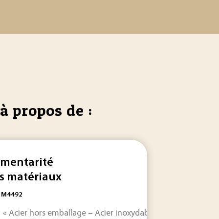
à propos de :
imentarité
s matériaux
: M4492
 contact avec les denrées, produits et
 « Acier hors emballage – Acier inoxydable destiné à entrer
boissons
... en conta