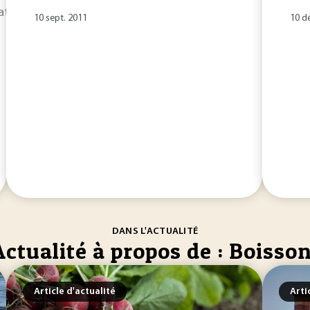
ation de la
boisson
par production d'alcool ; la production 
10 sept. 2011
10 d
DANS L'ACTUALITÉ
Actualité à propos de : Boisso
Article d'actualité
Arti