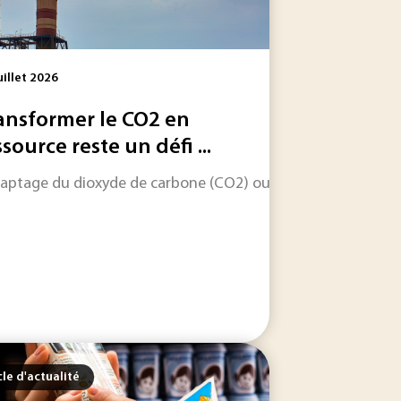
uillet 2026
ansformer le CO2 en
ssource reste un défi ...
captage du dioxyde de carbone (CO2) ouvre une voie industri
ter les contaminants déjà présents. Entre usages domestique
un tournant avec un rebond porté par un retour de confianc
cle d'actualité