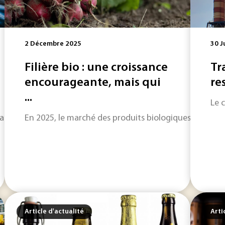
2 Décembre 2025
30 J
Filière bio : une croissance
Tr
encourageante, mais qui
re
...
Le 
nt de la protection des ressources que de la capacité à trai
En 2025, le marché des produits biologiques amorce 
Article d'actualité
Arti