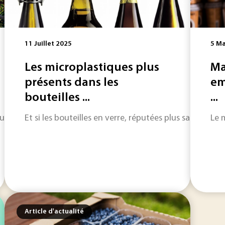
11 Juillet 2025
5 Ma
Les microplastiques plus
Ma
présents dans les
em
bouteilles ...
...
estion de la récupération et de la revalorisation du dioxyde
Et si les bouteilles en verre, réputées plus saines et
Le 
Article d'actualité