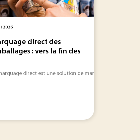
i 2026
rquage direct des
ballages : vers la fin des
 de carbone devient centrale dans les stratégies industriell
 écologiques, étaient en réalité plus contaminées par les mic
marquage direct est une solution de marquage consistant à « i