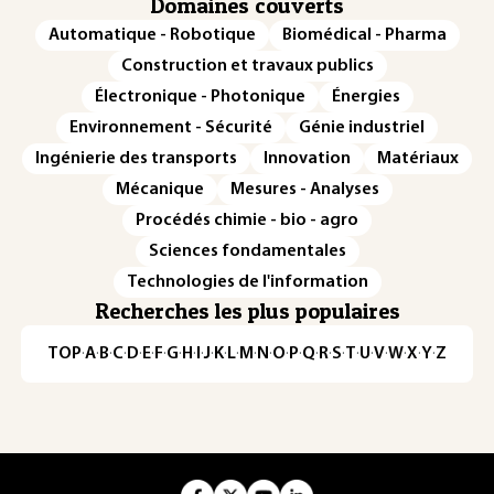
Domaines couverts
Automatique - Robotique
Biomédical - Pharma
Construction et travaux publics
Électronique - Photonique
Énergies
Environnement - Sécurité
Génie industriel
Ingénierie des transports
Innovation
Matériaux
Mécanique
Mesures - Analyses
Procédés chimie - bio - agro
Sciences fondamentales
Technologies de l'information
Recherches les plus populaires
TOP
·
A
·
B
·
C
·
D
·
E
·
F
·
G
·
H
·
I
·
J
·
K
·
L
·
M
·
N
·
O
·
P
·
Q
·
R
·
S
·
T
·
U
·
V
·
W
·
X
·
Y
·
Z