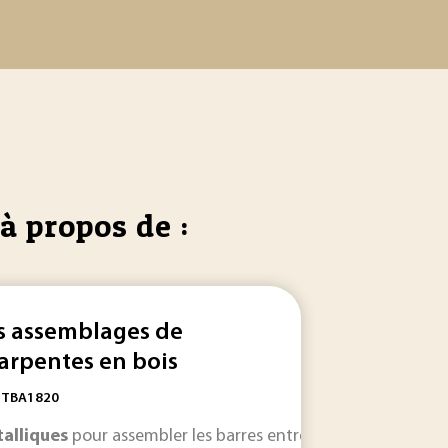
à propos de :
s assemblages de
arpentes en bois
: TBA1820
arpente
is... qui est le plus répandu, la structure de
sont les pièces de jonction
métalliques
charpente
... Autrefoi
[...]
alliques
pour assembler les barres entre elles. Assemblage