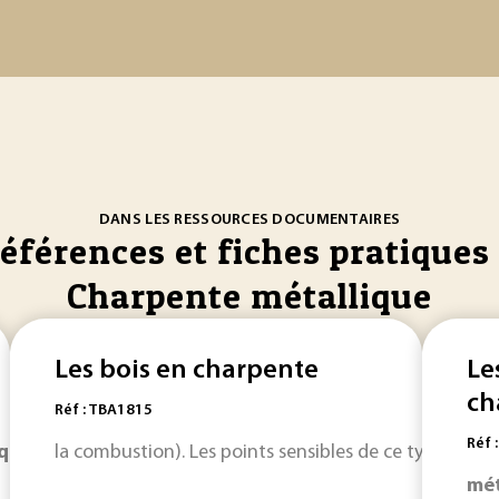
DANS LES RESSOURCES DOCUMENTAIRES
références et fiches pratiques 
Charpente métallique
Les bois en charpente
Le
ch
Réf : TBA1815
Réf 
ique
Aujourd’hui encore, c’est le système de la
la combustion). Les points sensibles de ce type de
charpente
ch
bo
mét