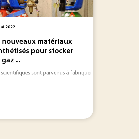
ai 2022
 nouveaux matériaux
nthétisés pour stocker
 gaz ...
pour produire un panneau solaire ultraléger, capable de rédu
loppé un système de tuiles modulables équipées de réservoirs
 scientifiques sont parvenus à fabriquer une nouvelle famil