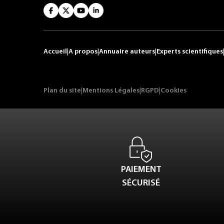
Accueil
|
A propos
|
Annuaire auteurs
|
Experts scientifiques
Plan du site
|
Mentions Légales
|
RGPD
|
Cookies
PAIEMENT
SÉCURISÉ