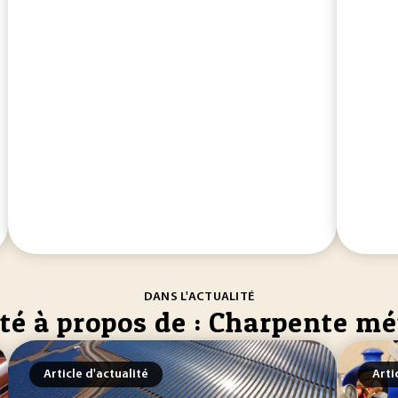
DANS L'ACTUALITÉ
té à propos de : Charpente mé
Article d'actualité
Arti