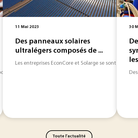
11 Mai 2023
30 M
Des panneaux solaires
De
ultralégers composés de ...
sy
les
Les entreprises EconCore et Solarge se sont associées 
nibilités de la ressource en eau, la start-up Cactile a déve
Des
Toute l'actualité