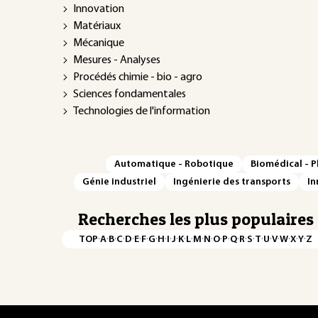
Innovation
Matériaux
Mécanique
Mesures - Analyses
Procédés chimie - bio - agro
Sciences fondamentales
Technologies de l'information
Automatique - Robotique
Biomédical - 
Génie industriel
Ingénierie des transports
In
Recherches les plus populaires
·
·
·
·
·
·
·
·
·
·
·
·
·
·
·
·
·
·
·
·
·
·
·
·
·
·
TOP
A
B
C
D
E
F
G
H
I
J
K
L
M
N
O
P
Q
R
S
T
U
V
W
X
Y
Z