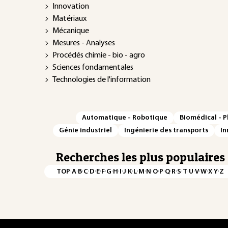
Innovation
Matériaux
Mécanique
Mesures - Analyses
Procédés chimie - bio - agro
Sciences fondamentales
Technologies de l'information
Automatique - Robotique
Biomédical - 
Génie industriel
Ingénierie des transports
In
Recherches les plus populaires
·
·
·
·
·
·
·
·
·
·
·
·
·
·
·
·
·
·
·
·
·
·
·
·
·
·
TOP
A
B
C
D
E
F
G
H
I
J
K
L
M
N
O
P
Q
R
S
T
U
V
W
X
Y
Z