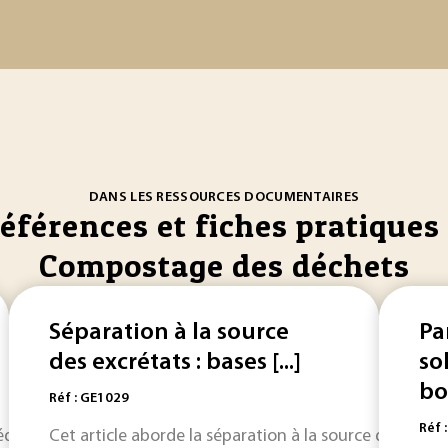
DANS LES RESSOURCES DOCUMENTAIRES
références et fiches pratiques 
Compostage des déchets
Séparation à la source
Pa
des excrétats : bases [...]
so
bou
Réf : GE1029
Réf 
dés efficaces dans leurs domaines d'application. Ils n'exig
Cet article aborde la séparation à la source des urine