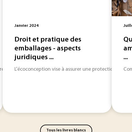
Janvier 2024
Juil
Droit et pratique des
Qu
emballages - aspects
am
juridiques ...
...
 reçues sur le traitement et la valorisation des déchets.
L'écoconception vise à assurer une protection de l'e
Com
Tous les livres blancs