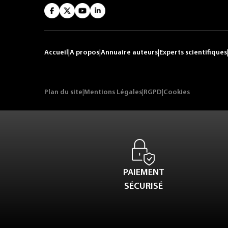
Accueil
|
A propos
|
Annuaire auteurs
|
Experts scientifiques
Plan du site
|
Mentions Légales
|
RGPD
|
Cookies
PAIEMENT
SÉCURISÉ