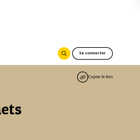
Se connecter
Copier le lien
ets