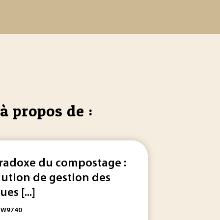
à propos de :
radoxe du compostage :
lution de gestion des
es [...]
: W9740
ent pas de technologies sophistiquées, sont simples de mise
s et matières fécales en France dont le déploiement s’intensi