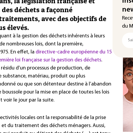
ns, la législation française et
Ins
 des déchets a façonné
new
 traitements, avec des objectifs de
Rece
us élevés.
du M
uant à la gestion des déchets inhérents à leurs
 de nombreuses lois, dont la première,
75. En effet, la
directive-cadre européenne du 15
emière loi française sur la gestion des déchets
.
« résidu d’un processus de production, de
e substance, matériau, produit ou plus
donné ou que son détenteur destine à l’abandon
boussole pour la mise en place de toutes les lois
 voir le jour par la suite.
lectivités locales ont la responsabilité de la prise
t et du traitement des déchets ménagers. Aussi,