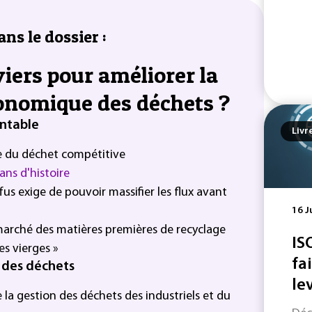
ans le dossier :
viers pour améliorer la
onomique des déchets ?
entable
Livr
 du déchet compétitive
ans d'histoire
fus exige de pouvoir massifier les flux avant
16 J
n marché des matières premières de recyclage
IS
es vierges »
fa
n des déchets
le
 la gestion des déchets des industriels et du