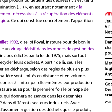
e qui produit ou détient des déchets (…) est tenu
élimination (…) », en assurant notamment «
la
raitement nécessaires à la récupération des éléments
rgie
». Ce qui constitue concrètement l’apparition
Jeu
VI"
Net
uillet 1992
, dite loi Royal, instaure pour de bon le
Dan
cha
que un
virage décisif dans les modes de gestion des
pou
incipes édictés par la loi de 1975, mais surtout
ecycler leurs déchets. A partir de là, seuls les
Met
log
er en décharge, selon des règles de plus en plus
Ant
matière sont limités en distance et en volume,
eprises à limiter par elles-mêmes leur production
Goo
nstaure aussi pour la première fois le principe de
Dem
sta
rs, qui donnera naissance dans les décennies
Voir
P dans différents secteurs industriels. Avec
Col
 d’assumer la gestion des déchets qu’elle produit,
des