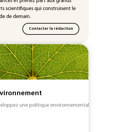
ances
et prenez part aux
grands
lences et humiliations en ligne
ts scientifiques
qui construisent le
e de demain.
Contacter la rédaction
vironnement
eloppez une politique environnementale efficace tout en re