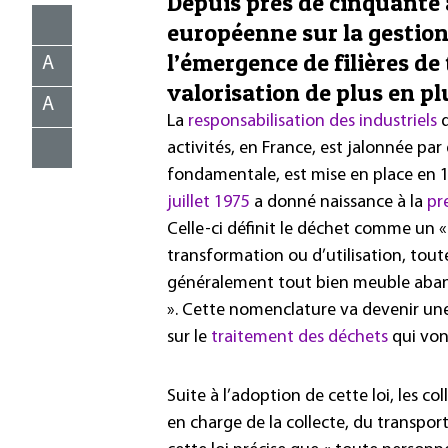
Depuis près de cinquante a
européenne sur la gestion
l’émergence de filières de
A
valorisation de plus en pl
A
La
responsabilisation des industriels
q
activités, en France, est jalonnée par
fondamentale, est mise en place en 19
juillet 1975
a donné naissance à la
pr
Celle-ci définit le déchet comme un 
transformation ou d’utilisation, tout
généralement tout bien meuble aban
». Cette nomenclature va devenir une 
sur le
traitement des déchets
qui vont
Suite à l’adoption de cette loi, les col
en charge de la collecte, du transpor