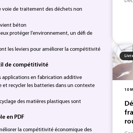
Déc
e voie de traitement des déchets non
evient béton
ieux protéger l’environnement, un défi de
ont les leviers pour améliorer la compétitivité
Livr
il de compétitivité
es applications en fabrication additive
 et recycler les batteries dans un contexte
10 
ecyclage des matières plastiques sont
Dé
fr
ble en PDF
rou
améliorer la compétitivité économique des