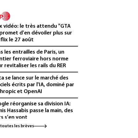
x vidéo: le très attendu "GTA
 promet d'en dévoiler plus sur
flix le 27 août
s les entrailles de Paris, un
ntier ferroviaire hors norme
r revitaliser les rails du RER
a se lance sur le marché des
iciels écrits par l'IA, dominé par
hropic et OpenAI
gle réorganise sa division IA:
is Hassabis passe la main, des
rs s'en vont
 toutes les brèves
ombie: un bébé hippopotame
cendant de la colonie