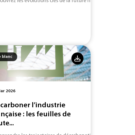
ouvrez les évolutions clés de la future norme ISO 9001 (vers
e blanc
Mar 2026
carboner l’industrie
ançaise : les feuilles de
te...