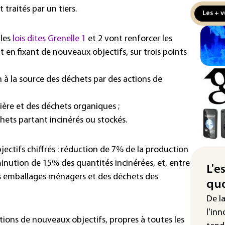
d'E
 traités par un tiers.
Les + v
Écl
 les
lois dites Grenelle 1
et 2 vont renforcer les
la 
att
t en fixant de nouveaux objectifs, sur trois points
L'A
 à la source des déchets par des actions de
de 
d'af
ière et des déchets organiques ;
Ind
hets partant incinérés ou stockés.
apr
Mo
bjectifs chiffrés : réduction de 7% de la production
La 
nution de 15% des quantités incinérées, et, entre
pou
L'e
es emballages ménagers et des déchets des
pei
quo
Fra
De l
"ba
l'inn
deu
ions de nouveaux objectifs, propres à toutes les