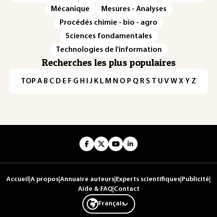
Mécanique
Mesures - Analyses
Procédés chimie - bio - agro
Sciences fondamentales
Technologies de l'information
Recherches les plus populaires
TOP
·
A
·
B
·
C
·
D
·
E
·
F
·
G
·
H
·
I
·
J
·
K
·
L
·
M
·
N
·
O
·
P
·
Q
·
R
·
S
·
T
·
U
·
V
·
W
·
X
·
Y
·
Z
Accueil
|
A propos
|
Annuaire auteurs
|
Experts scientifiques
|
Publicité
|
Aide & FAQ
|
Contact
Français