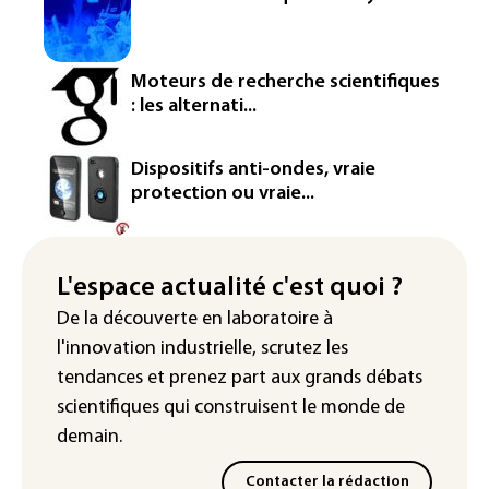
France ouvre la voie à leur
homologation
Iris³: Eutelsat investira 3,4 milliards
Moteurs de recherche scientifiques
d'euros dans la future constellation
: les alternati...
européenne
Le magazine VSD racheté par
Dispositifs anti-ondes, vraie
l'entrepreneur Vianney d'Alançon
protection ou vraie...
La production française de maïs
attendue au plus bas depuis 1980
L'espace actualité c'est quoi ?
"Retour en force" progressif de la
De la découverte en laboratoire à
chaleur dans les prochains jours en
l'innovation industrielle, scrutez les
France
tendances
et prenez part aux
grands débats
scientifiques
qui construisent le monde de
demain.
Contacter la rédaction