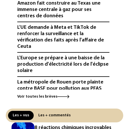
Amazon fait construire au Texas une
immense centrale à gaz pour ses
centres de données
L'UE demande à Meta et TikTok de
renforcer la surveillance et la
vérification des faits après l'affaire de
Ceuta
L'Europe se prépare à une baisse de la
production d'électricité lors de l'éclipse
solaire
La métropole de Rouen porte plainte
contre BASF pour pollution aux PFAS
Voir toutes les brèves
Canicule: à l'arrêt depuis fin juillet, la
centrale de Golfech reconnectée au
réseau
Les + vus
Les + commentés
Véhicules de livraison autonomes: la
8 réactions chimiques incroyables