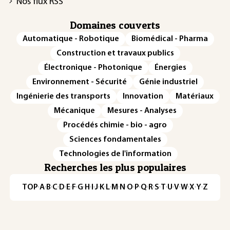
Nos flux RSS
Domaines couverts
Automatique - Robotique
Biomédical - Pharma
Construction et travaux publics
Électronique - Photonique
Énergies
Environnement - Sécurité
Génie industriel
Ingénierie des transports
Innovation
Matériaux
Mécanique
Mesures - Analyses
Procédés chimie - bio - agro
Sciences fondamentales
Technologies de l'information
Recherches les plus populaires
TOP
·
A
·
B
·
C
·
D
·
E
·
F
·
G
·
H
·
I
·
J
·
K
·
L
·
M
·
N
·
O
·
P
·
Q
·
R
·
S
·
T
·
U
·
V
·
W
·
X
·
Y
·
Z