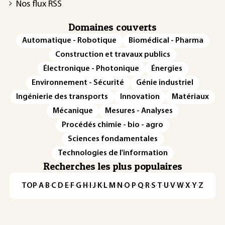
Nos flux RSS
Domaines couverts
Automatique - Robotique
Biomédical - Pharma
Construction et travaux publics
Électronique - Photonique
Énergies
Environnement - Sécurité
Génie industriel
Ingénierie des transports
Innovation
Matériaux
Mécanique
Mesures - Analyses
Procédés chimie - bio - agro
Sciences fondamentales
Technologies de l'information
Recherches les plus populaires
TOP
·
A
·
B
·
C
·
D
·
E
·
F
·
G
·
H
·
I
·
J
·
K
·
L
·
M
·
N
·
O
·
P
·
Q
·
R
·
S
·
T
·
U
·
V
·
W
·
X
·
Y
·
Z