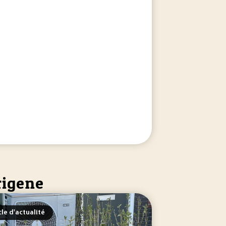
dans la compression mécanique de vapeur. Leur puissance 
famille... de différentes contraintes pesant actuellement sur
rigene
cle d'actualité