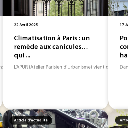
22 Avril 2025
17 J
Climatisation à Paris : un
Po
remède aux canicules…
co
qui ...
hau
pour les métiers manuels en utilisant la réalité virtuelle e
L’APUR (Atelier Parisien d’Urbanisme) vient de publie
Dan
Article d'actualité
Arti