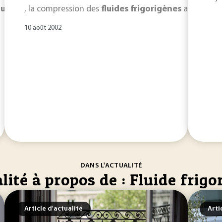
luide
frigorigène
, la compression des
. Jusqu’à présent, les
fluides
frigorigènes
frigorigènes
ainsi que 
de la 
10 août 2002
DANS L'ACTUALITÉ
lité à propos de : Fluide frigo
Article d'actualité
Arti