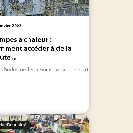
anvier 2022
mpes à chaleur :
mment accéder à de la
te ...
t la réalité augmentée. Laurent Da Dalto, fondateur et...
r une étude sur la climatisation à Paris. Logiquement, la mét
s l’industrie, les besoins en calories sont importants. Pour e
cle d'actualité