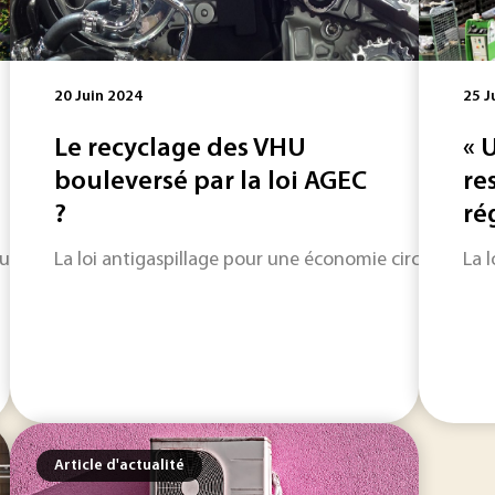
20 Juin 2024
25 J
Le recyclage des VHU
« 
bouleversé par la loi AGEC
re
?
ré
estion de la récupération et de la revalorisation du dioxyde
La loi antigaspillage pour une économie circulaire d
La 
Article d'actualité