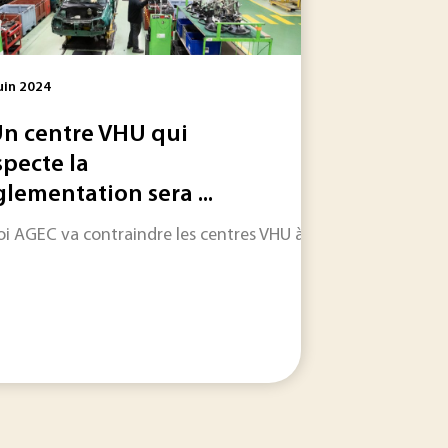
uin 2024
Un centre VHU qui
specte la
glementation sera ...
 de carbone devient centrale dans les stratégies industriell
ite AGEC concerne également le secteur automobile. De nouve
loi AGEC va contraindre les centres VHU à contractualiser av