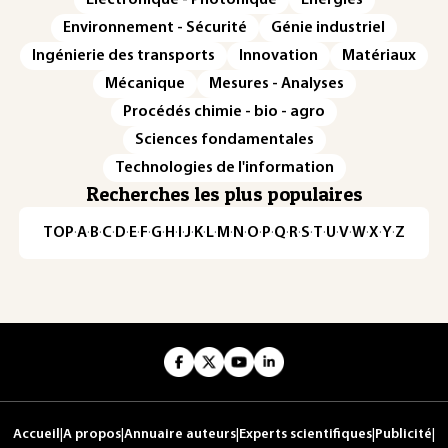
Environnement - Sécurité
Génie industriel
Ingénierie des transports
Innovation
Matériaux
Mécanique
Mesures - Analyses
Procédés chimie - bio - agro
Sciences fondamentales
Technologies de l'information
Recherches les plus populaires
TOP
·
A
·
B
·
C
·
D
·
E
·
F
·
G
·
H
·
I
·
J
·
K
·
L
·
M
·
N
·
O
·
P
·
Q
·
R
·
S
·
T
·
U
·
V
·
W
·
X
·
Y
·
Z
Accueil
|
A propos
|
Annuaire auteurs
|
Experts scientifiques
|
Publicité
|