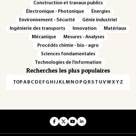
Construction et travaux publics
Électronique - Photonique
Énergies
Environnement - Sécurité
Génie industriel
Ingénierie des transports
Innovation
Matériaux
Mécanique
Mesures - Analyses
Procédés chimie - bio - agro
Sciences fondamentales
Technologies de l'information
Recherches les plus populaires
TOP
·
A
·
B
·
C
·
D
·
E
·
F
·
G
·
H
·
I
·
J
·
K
·
L
·
M
·
N
·
O
·
P
·
Q
·
R
·
S
·
T
·
U
·
V
·
W
·
X
·
Y
·
Z