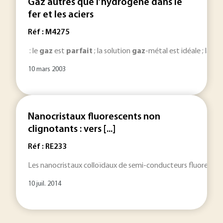
Gaz autres que l’hydrogène dans le
fer et les aciers
Réf : M4275
: le
gaz
est
parfait
; la solution
gaz
-métal est idéale ; la mo
10 mars 2003
Nanocristaux fluorescents non
clignotants : vers [...]
Réf : RE233
Les nanocristaux colloïdaux de semi-conducteurs fluorescent
10 juil. 2014