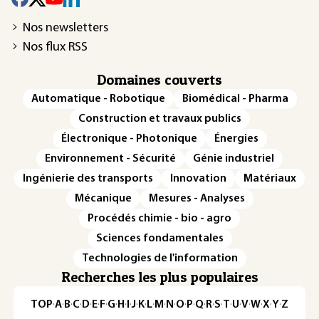
Nos newsletters
Nos flux RSS
Domaines couverts
Automatique - Robotique
Biomédical - Pharma
Construction et travaux publics
Électronique - Photonique
Énergies
Environnement - Sécurité
Génie industriel
Ingénierie des transports
Innovation
Matériaux
Mécanique
Mesures - Analyses
Procédés chimie - bio - agro
Sciences fondamentales
Technologies de l'information
Recherches les plus populaires
TOP
·
A
·
B
·
C
·
D
·
E
·
F
·
G
·
H
·
I
·
J
·
K
·
L
·
M
·
N
·
O
·
P
·
Q
·
R
·
S
·
T
·
U
·
V
·
W
·
X
·
Y
·
Z