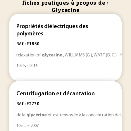
fiches pratiques à propos de :
Glycerine
Propriétés diélectriques des
polymères
Réf : E1850
relaxation of
glycerine
, WILLIAMS (G.), WATT (D. C.) - Non-
10 févr. 2016
Centrifugation et décantation
Réf : F2730
de la
glycérine
et est renvoyée à la concentration de la
gl
10 mars 2007