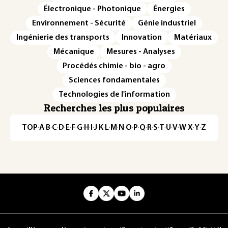
Électronique - Photonique
Énergies
Environnement - Sécurité
Génie industriel
Ingénierie des transports
Innovation
Matériaux
Mécanique
Mesures - Analyses
Procédés chimie - bio - agro
Sciences fondamentales
Technologies de l'information
Recherches les plus populaires
TOP
·
A
·
B
·
C
·
D
·
E
·
F
·
G
·
H
·
I
·
J
·
K
·
L
·
M
·
N
·
O
·
P
·
Q
·
R
·
S
·
T
·
U
·
V
·
W
·
X
·
Y
·
Z