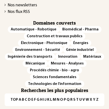
Nos newsletters
Nos flux RSS
Domaines couverts
Automatique - Robotique
Biomédical - Pharma
Construction et travaux publics
Électronique - Photonique
Énergies
Environnement - Sécurité
Génie industriel
Ingénierie des transports
Innovation
Matériaux
Mécanique
Mesures - Analyses
Procédés chimie - bio - agro
Sciences fondamentales
Technologies de l'information
Recherches les plus populaires
TOP
·
A
·
B
·
C
·
D
·
E
·
F
·
G
·
H
·
I
·
J
·
K
·
L
·
M
·
N
·
O
·
P
·
Q
·
R
·
S
·
T
·
U
·
V
·
W
·
X
·
Y
·
Z