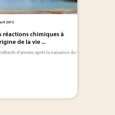
vril 2015
s réactions chimiques à
rigine de la vie ...
rtuelle, The Pirate Bay, un modèle informatique pour...
 milliards d'années après la naissance du vivant, les cherche
ns le domaine de la réalité virtuelle. Des chercheurs du Labo