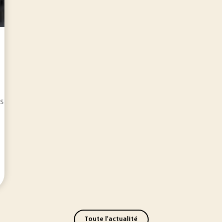
 propose quelques vidéos glanées sur la Toile, présentant un 
Toute l'actualité