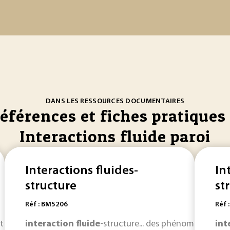
DANS LES RESSOURCES DOCUMENTAIRES
références et fiches pratiques 
Interactions fluide paroi
Interactions fluides-
In
structure
st
Réf : BM5206
Réf 
t calculer les
interaction
interactions
fluide
-structure... des phénomènes pr
fluide
-structure (IFS) s’avère da
int