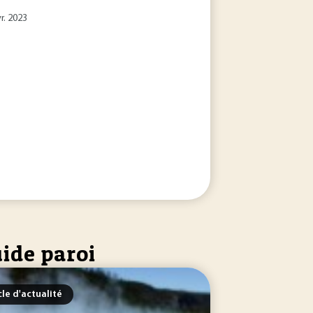
r. 2023
uide paroi
cle d'actualité