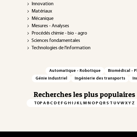
Innovation
Matériaux
Mécanique
Mesures - Analyses
Procédés chimie - bio - agro
Sciences fondamentales
Technologies de l'information
Automatique - Robotique
Biomédical - 
Génie industriel
Ingénierie des transports
In
Recherches les plus populaires
·
·
·
·
·
·
·
·
·
·
·
·
·
·
·
·
·
·
·
·
·
·
·
·
·
·
TOP
A
B
C
D
E
F
G
H
I
J
K
L
M
N
O
P
Q
R
S
T
U
V
W
X
Y
Z