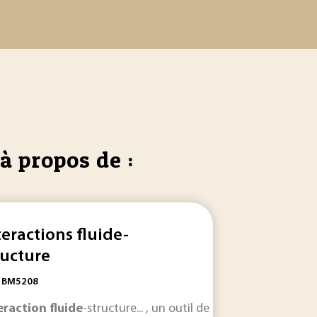
à propos de :
teractions fluide-
ructure
: BM5208
édominant lors de
ns certaines situations... accessibles aux ingénieurs pour les 
eraction
fluide
-structure... , un outil de dimensionnement e
l'interaction
fluide
/structure constitue d