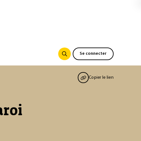
Se connecter
Copier le lien
aroi