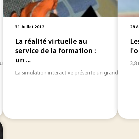
31 Juillet 2012
28 A
La réalité virtuelle au
Le
service de la formation :
l'o
un ...
u secteur de l'informatique pour le mois de juin ? Réalité vi
3,8
La simulation interactive présente un grand intérêt da