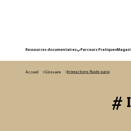
Ressources documentaires
Parcours Pratiques
Magazin
Interactions fluide paroi
Accueil
Glossaire
# I