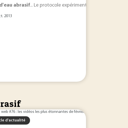
d'eau
abrasif
... Le protocole expérimental
d
'usinage par
je
ct. 2013
brasif
cle d'actualité