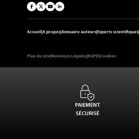
Accueil
|
A propos
|
Annuaire auteurs
|
Experts scientifiques
Plan du site
|
Mentions Légales
|
RGPD
|
Cookies
PAIEMENT
SÉCURISÉ