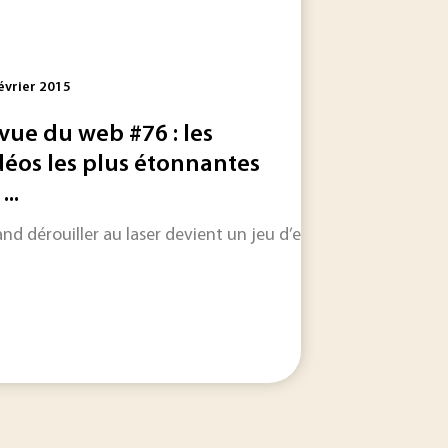
évrier 2015
vue du web #76 : les
déos les plus étonnantes
...
urs Environnement/Sécurité/Energie : business, recherche, inn
intérêt scientifique certain, en lien – ou non – avec...
nd dérouiller au laser devient un jeu d’enfant, se faire batt