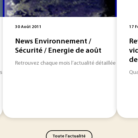
30 Août 2011
17 F
News Environnement /
Re
Sécurité / Energie de août
vi
de 
Retrouvez chaque mois l’actualité détaillée des secte
 propose quelques vidéos glanées sur la Toile, présentant un 
Qua
Toute l'actualité