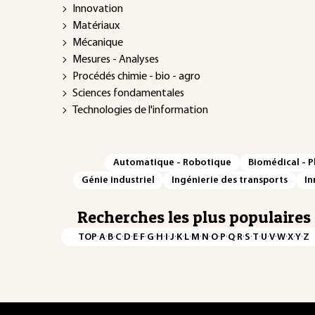
Innovation
Matériaux
Mécanique
Mesures - Analyses
Procédés chimie - bio - agro
Sciences fondamentales
Technologies de l'information
Automatique - Robotique
Biomédical - 
Génie industriel
Ingénierie des transports
In
Recherches les plus populaires
·
·
·
·
·
·
·
·
·
·
·
·
·
·
·
·
·
·
·
·
·
·
·
·
·
·
TOP
A
B
C
D
E
F
G
H
I
J
K
L
M
N
O
P
Q
R
S
T
U
V
W
X
Y
Z