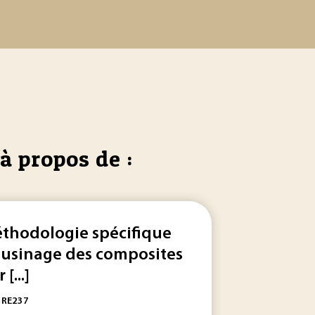
à propos de :
thodologie spécifique
l'usinage des composites
 [...]
et
d
... . Ce n’est que vers 1850 qu’apparaîtront les premières meule
d'eau
abrasif
(
abrasive
jet
machining... Les opérations [.
: RE237