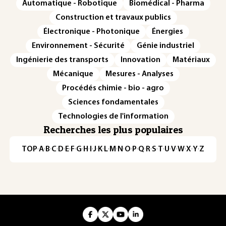
Automatique - Robotique
Biomédical - Pharma
Construction et travaux publics
Électronique - Photonique
Énergies
Environnement - Sécurité
Génie industriel
Ingénierie des transports
Innovation
Matériaux
Mécanique
Mesures - Analyses
Procédés chimie - bio - agro
Sciences fondamentales
Technologies de l'information
Recherches les plus populaires
TOP
·
A
·
B
·
C
·
D
·
E
·
F
·
G
·
H
·
I
·
J
·
K
·
L
·
M
·
N
·
O
·
P
·
Q
·
R
·
S
·
T
·
U
·
V
·
W
·
X
·
Y
·
Z