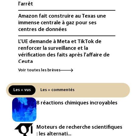
l'arrêt
Amazon fait construire au Texas une
immense centrale à gaz pour ses
centres de données
L'UE demande à Meta et TikTok de
renforcer la surveillance et la
vérification des faits après l'affaire de
Ceuta
Voir toutes les brèves
L'Europe se prépare à une baisse de la
production d'électricité lors de l'éclipse
solaire
Les + vus
Les + commentés
La métropole de Rouen porte plainte
8 réactions chimiques incroyables
contre BASF pour pollution aux PFAS
Canicule: à l'arrêt depuis fin juillet, la
centrale de Golfech reconnectée au
Moteurs de recherche scientifiques
réseau
: les alternati...