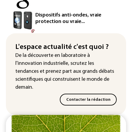
Véhicules de livraison autonomes: la
France ouvre la voie à leur
Dispositifs anti-ondes, vraie
homologation
protection ou vraie...
Iris³: Eutelsat investira 3,4 milliards
d'euros dans la future constellation
européenne
L'espace actualité c'est quoi ?
De la découverte en laboratoire à
Le magazine VSD racheté par
l'innovation industrielle, scrutez les
l'entrepreneur Vianney d'Alançon
tendances
et prenez part aux
grands débats
scientifiques
qui construisent le monde de
demain.
Contacter la rédaction