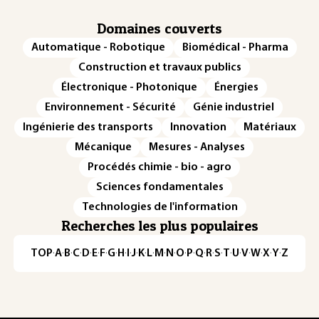
Domaines couverts
Automatique - Robotique
Biomédical - Pharma
Construction et travaux publics
Électronique - Photonique
Énergies
Environnement - Sécurité
Génie industriel
Ingénierie des transports
Innovation
Matériaux
Mécanique
Mesures - Analyses
Procédés chimie - bio - agro
Sciences fondamentales
Technologies de l'information
Recherches les plus populaires
TOP
·
A
·
B
·
C
·
D
·
E
·
F
·
G
·
H
·
I
·
J
·
K
·
L
·
M
·
N
·
O
·
P
·
Q
·
R
·
S
·
T
·
U
·
V
·
W
·
X
·
Y
·
Z