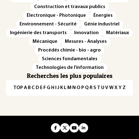
Construction et travaux publics
Électronique - Photonique
Énergies
Environnement - Sécurité
Génie industriel
Ingénierie des transports
Innovation
Matériaux
Mécanique
Mesures - Analyses
Procédés chimie - bio - agro
Sciences fondamentales
Technologies de l'information
Recherches les plus populaires
TOP
·
A
·
B
·
C
·
D
·
E
·
F
·
G
·
H
·
I
·
J
·
K
·
L
·
M
·
N
·
O
·
P
·
Q
·
R
·
S
·
T
·
U
·
V
·
W
·
X
·
Y
·
Z