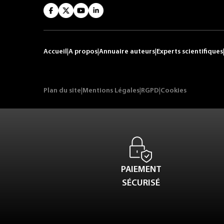
Accueil
|
A propos
|
Annuaire auteurs
|
Experts scientifiques
Plan du site
|
Mentions Légales
|
RGPD
|
Cookies
PAIEMENT
SÉCURISÉ