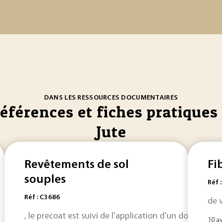
DANS LES RESSOURCES DOCUMENTAIRES
références et fiches pratiques 
Jute
Revêtements de sol
Fi
souples
Réf 
Réf : C3686
de v
, le precoat est suivi de l'application d'un double d
10 av