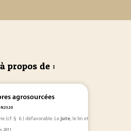
à propos de :
bres agrosourcées
: N2520
ie (cf. § 6 ) défavorable. Le
jute
, le lin et le chanvre sont m
ossier en polypropylène ou en
jute
qui va assurer... sont const
r. 2011