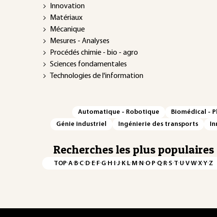
Innovation
Matériaux
Mécanique
Mesures - Analyses
Procédés chimie - bio - agro
Sciences fondamentales
Technologies de l'information
Automatique - Robotique
Biomédical - 
Génie industriel
Ingénierie des transports
In
Recherches les plus populaires
·
·
·
·
·
·
·
·
·
·
·
·
·
·
·
·
·
·
·
·
·
·
·
·
·
·
TOP
A
B
C
D
E
F
G
H
I
J
K
L
M
N
O
P
Q
R
S
T
U
V
W
X
Y
Z