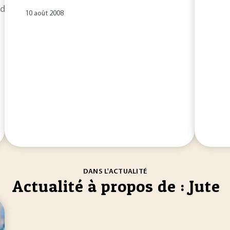
t donc la reproduction.
Jute
Le
jute
(ou chanvre du Bengale...
10 août 2008
DANS L'ACTUALITÉ
Actualité à propos de : Jute