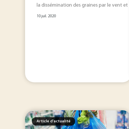
la dissémination des graines par le vent e
10 juil. 2020
Article d'actualité