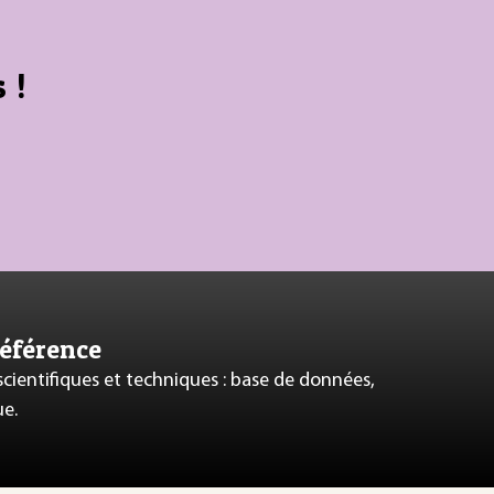
 !
référence
 scientifiques et techniques : base de données,
ue.