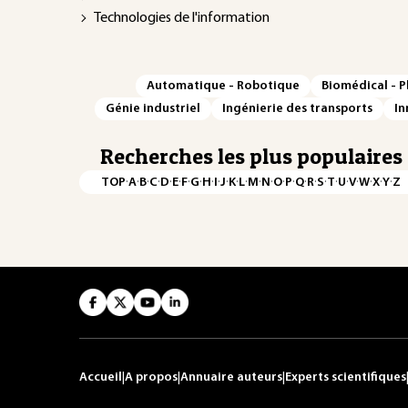
Technologies de l'information
Automatique - Robotique
Biomédical - 
Génie industriel
Ingénierie des transports
In
Recherches les plus populaires
·
·
·
·
·
·
·
·
·
·
·
·
·
·
·
·
·
·
·
·
·
·
·
·
·
·
TOP
A
B
C
D
E
F
G
H
I
J
K
L
M
N
O
P
Q
R
S
T
U
V
W
X
Y
Z
Accueil
|
A propos
|
Annuaire auteurs
|
Experts scientifiques