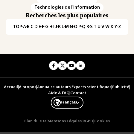
Technologies de l'information
Recherches les plus populaires
TOP
·
A
·
B
·
C
·
D
·
E
·
F
·
G
·
H
·
I
·
J
·
K
·
L
·
M
·
N
·
O
·
P
·
Q
·
R
·
S
·
T
·
U
·
V
·
W
·
X
·
Y
·
Z
Accueil
|
A propos
|
Annuaire auteurs
|
Experts scientifiques
|
Publicité
|
Aide & FAQ
|
Contact
Français
Plan du site
|
Mentions Légales
|
RGPD
|
Cookies