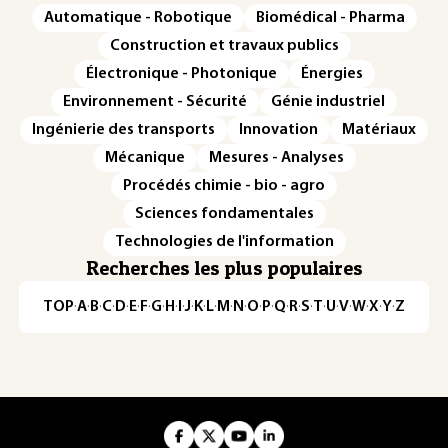
Automatique - Robotique
Biomédical - Pharma
Construction et travaux publics
Électronique - Photonique
Énergies
Environnement - Sécurité
Génie industriel
Ingénierie des transports
Innovation
Matériaux
Mécanique
Mesures - Analyses
Procédés chimie - bio - agro
Sciences fondamentales
Technologies de l'information
Recherches les plus populaires
TOP
·
A
·
B
·
C
·
D
·
E
·
F
·
G
·
H
·
I
·
J
·
K
·
L
·
M
·
N
·
O
·
P
·
Q
·
R
·
S
·
T
·
U
·
V
·
W
·
X
·
Y
·
Z