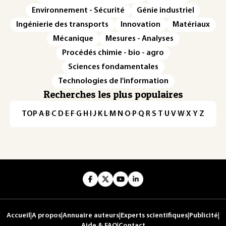
Environnement - Sécurité
Génie industriel
Ingénierie des transports
Innovation
Matériaux
Mécanique
Mesures - Analyses
Procédés chimie - bio - agro
Sciences fondamentales
Technologies de l'information
Recherches les plus populaires
TOP
·
A
·
B
·
C
·
D
·
E
·
F
·
G
·
H
·
I
·
J
·
K
·
L
·
M
·
N
·
O
·
P
·
Q
·
R
·
S
·
T
·
U
·
V
·
W
·
X
·
Y
·
Z
Accueil
|
A propos
|
Annuaire auteurs
|
Experts scientifiques
|
Publicité
|
Aide & FAQ
|
Contact