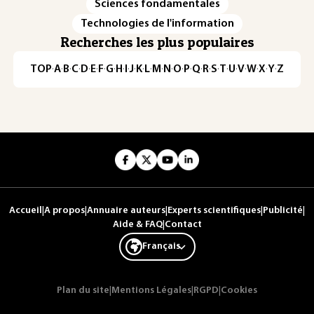
Sciences fondamentales
Technologies de l'information
Recherches les plus populaires
TOP
·
A
·
B
·
C
·
D
·
E
·
F
·
G
·
H
·
I
·
J
·
K
·
L
·
M
·
N
·
O
·
P
·
Q
·
R
·
S
·
T
·
U
·
V
·
W
·
X
·
Y
·
Z
Accueil
|
A propos
|
Annuaire auteurs
|
Experts scientifiques
|
Publicité
|
Aide & FAQ
|
Contact
Français
Plan du site
|
Mentions Légales
|
RGPD
|
Cookies