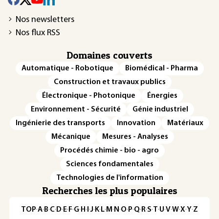
Nos newsletters
Nos flux RSS
Domaines couverts
Automatique - Robotique
Biomédical - Pharma
Construction et travaux publics
Électronique - Photonique
Énergies
Environnement - Sécurité
Génie industriel
Ingénierie des transports
Innovation
Matériaux
Mécanique
Mesures - Analyses
Procédés chimie - bio - agro
Sciences fondamentales
Technologies de l'information
Recherches les plus populaires
TOP
·
A
·
B
·
C
·
D
·
E
·
F
·
G
·
H
·
I
·
J
·
K
·
L
·
M
·
N
·
O
·
P
·
Q
·
R
·
S
·
T
·
U
·
V
·
W
·
X
·
Y
·
Z