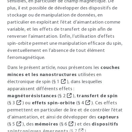
sensibles, en particulier de champ magnétique. De
plus, il est possible de développer des dispositifs de
stockage ou de manipulation de données, en
particulier en exploitant l’état d’aimantation comme
variable, et les effets de transfert de spin afin de
renverser l’aimantation. Enfin, l’utilisation d’effets
spin-orbite permet une manipulation efficace du spin,
éventuellement en l’absence de tout élément
ferromagnétique.
Dans le présent article, nous présentons les
couches
minces et les nanostructures
utilisées en
électronique de spin (§
1
), dans lesquelles
apparaissent différents effets :
magnétorésistances
(§
2
),
transfert de spin
(§
3
) ou
effets spin-orbite
(§
4
). Ces effets
permettent en particulier de lire et de contrôler l’état
d’aimantation, et ainsi de développer des
capteurs
(§
5
), des
mémoires
(§
6
) et des
dispositifs
spintroniques émergents
(§
7
).