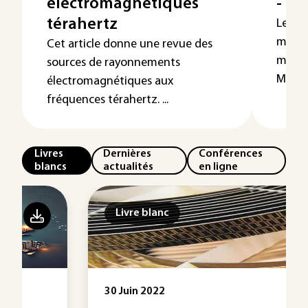
électromagnétiques
- Pr
térahertz
Le fo
magné
Cet article donne une revue des
modèle
sources de rayonnements
Maxwel
électromagnétiques aux
fréquences térahertz. ...
Livres
Dernières
Conférences
blancs
actualités
en ligne
Livre blanc
30 Juin 2022