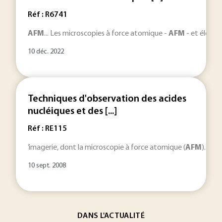
Réf : R6741
AFM
... Les microscopies à force atomique -
AFM
- et électr
10 déc. 2022
Techniques d'observation des acides
nucléiques et des [...]
Réf : RE115
’imagerie, dont la microscopie à force atomique (
AFM
). L'o
10 sept. 2008
DANS L'ACTUALITÉ