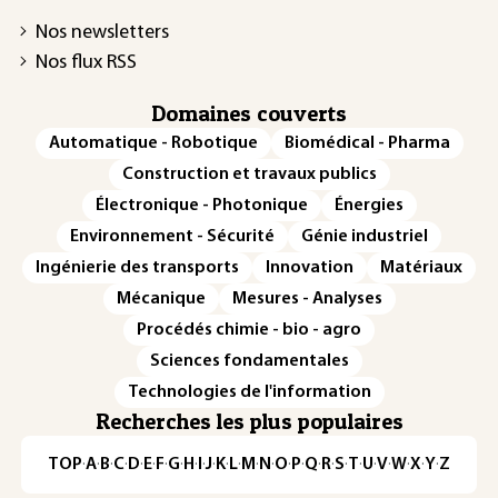
Nos newsletters
Nos flux RSS
Domaines couverts
Automatique - Robotique
Biomédical - Pharma
Construction et travaux publics
Électronique - Photonique
Énergies
Environnement - Sécurité
Génie industriel
Ingénierie des transports
Innovation
Matériaux
Mécanique
Mesures - Analyses
Procédés chimie - bio - agro
Sciences fondamentales
Technologies de l'information
Recherches les plus populaires
TOP
·
A
·
B
·
C
·
D
·
E
·
F
·
G
·
H
·
I
·
J
·
K
·
L
·
M
·
N
·
O
·
P
·
Q
·
R
·
S
·
T
·
U
·
V
·
W
·
X
·
Y
·
Z