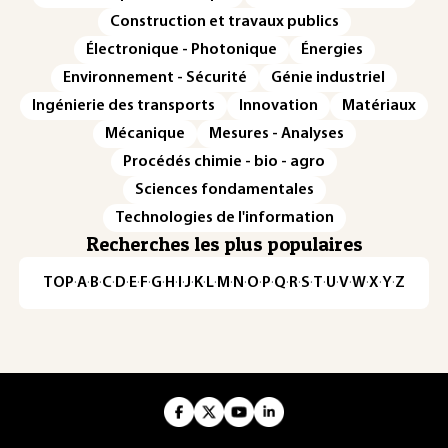
Construction et travaux publics
Électronique - Photonique
Énergies
Environnement - Sécurité
Génie industriel
Ingénierie des transports
Innovation
Matériaux
Mécanique
Mesures - Analyses
Procédés chimie - bio - agro
Sciences fondamentales
Technologies de l'information
Recherches les plus populaires
TOP
·
A
·
B
·
C
·
D
·
E
·
F
·
G
·
H
·
I
·
J
·
K
·
L
·
M
·
N
·
O
·
P
·
Q
·
R
·
S
·
T
·
U
·
V
·
W
·
X
·
Y
·
Z