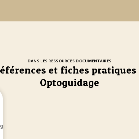
DANS LES RESSOURCES DOCUMENTAIRES
références et fiches pratiques 
Optoguidage
guidage
Au lieu de placer un fil dans le sol, on peint... .
L’o