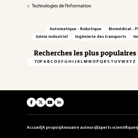
Technologies de l'information
Automatique - Robotique
Biomédical - 
Génie industriel
Ingénierie des transports
In
Recherches les plus populaires
·
·
·
·
·
·
·
·
·
·
·
·
·
·
·
·
·
·
·
·
·
·
·
·
·
·
TOP
A
B
C
D
E
F
G
H
I
J
K
L
M
N
O
P
Q
R
S
T
U
V
W
X
Y
Z
Accueil
|
A propos
|
Annuaire auteurs
|
Experts scientifiques