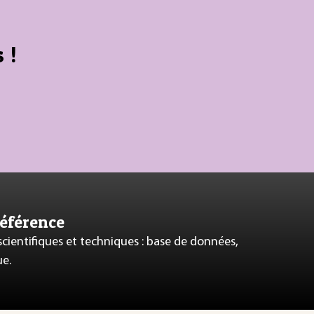
 !
référence
 scientifiques et techniques : base de données,
ue.