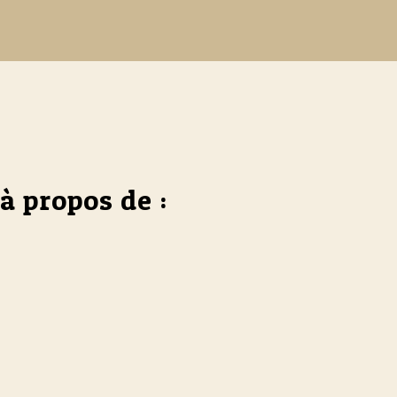
à propos de :
ptoguidage
s’apparente un peu au filoguidage. Toutefois si ce 