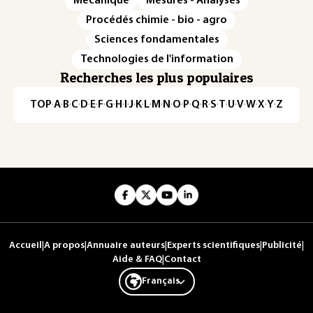
Mécanique
Mesures - Analyses
Procédés chimie - bio - agro
Sciences fondamentales
Technologies de l'information
Recherches les plus populaires
TOP
·
A
·
B
·
C
·
D
·
E
·
F
·
G
·
H
·
I
·
J
·
K
·
L
·
M
·
N
·
O
·
P
·
Q
·
R
·
S
·
T
·
U
·
V
·
W
·
X
·
Y
·
Z
Accueil
|
A propos
|
Annuaire auteurs
|
Experts scientifiques
|
Publicité
|
Aide & FAQ
|
Contact
Français