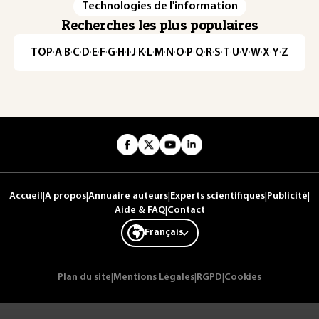
Technologies de l'information
Recherches les plus populaires
TOP
·
A
·
B
·
C
·
D
·
E
·
F
·
G
·
H
·
I
·
J
·
K
·
L
·
M
·
N
·
O
·
P
·
Q
·
R
·
S
·
T
·
U
·
V
·
W
·
X
·
Y
·
Z
Accueil
|
A propos
|
Annuaire auteurs
|
Experts scientifiques
|
Publicité
|
Aide & FAQ
|
Contact
Français
Plan du site
|
Mentions Légales
|
RGPD
|
Cookies