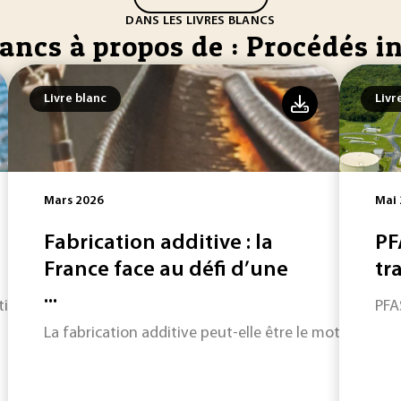
DANS LES LIVRES BLANCS
lancs à propos de : Procédés i
Livre blanc
Livr
Mars 2026
Mai
Fabrication additive : la
PF
France face au défi d’une
tra
...
n de neuf filières clés : un panorama inédit des défis techn
PFAS
La fabrication additive peut-elle être le moteur de la