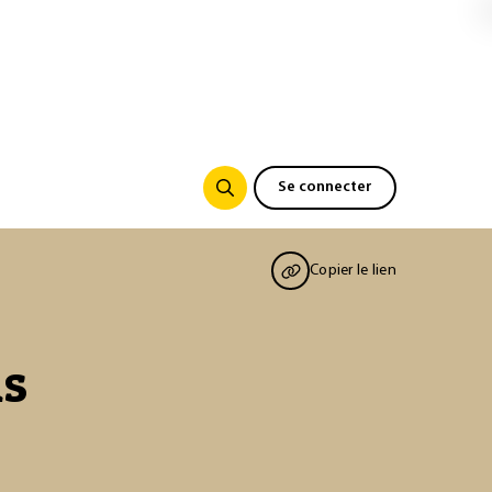
Se connecter
Copier le lien
ls