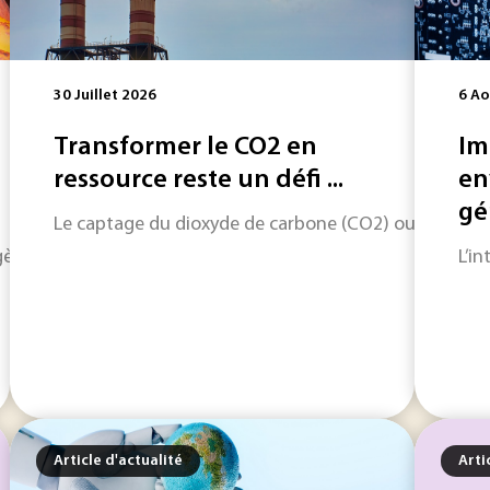
30 Juillet 2026
6 Ao
Transformer le CO2 en
Im
ressource reste un défi ...
en
gén
Le captage du dioxyde de carbone (CO2) ouvre une voi
ène est considérée comme l'une des principales voies de déca
L’i
Article d'actualité
Arti