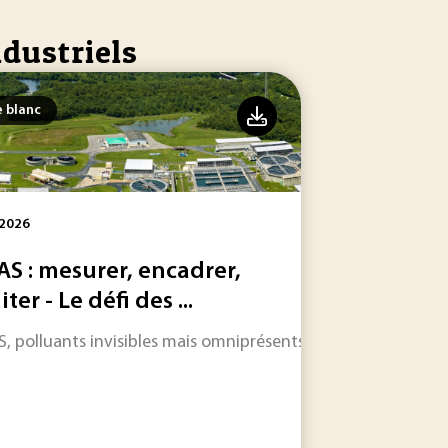
ndustriels
e blanc
 2026
AS : mesurer, encadrer,
iter - Le défi des ...
ologiques, économiques et industriels qui attendent l’indust
, polluants invisibles mais omniprésents : entre angles morts 
 souveraineté industrielle française ?