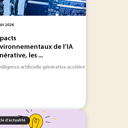
ût 2026
pacts
vironnementaux de l’IA
érative, les ...
e industrielle complémentaire à la réduction à la source de
rbonation de la sidérurgie, mais sa faible cinétique de...
ntelligence artificielle générative accélère la production de
cle d'actualité