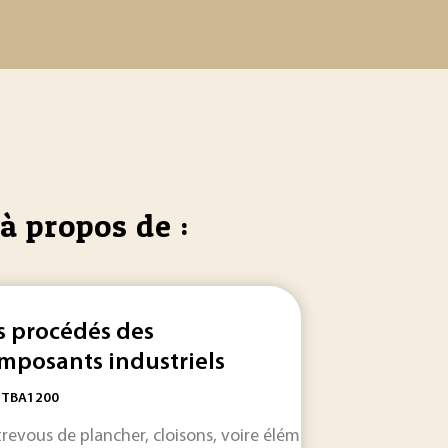
à propos de :
s procédés des
mposants industriels
: TBA1200
ne automatisation à outrance des
trevous de plancher, cloisons, voire éléments porteurs). C
procédés
industriels
afin