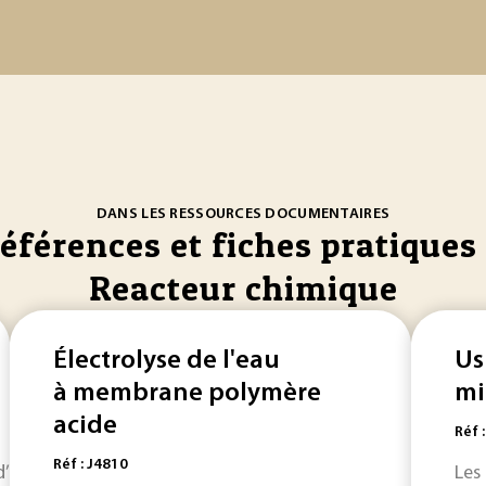
DANS LES RESSOURCES DOCUMENTAIRES
références et fiches pratiques 
Reacteur chimique
Électrolyse de l'eau
Us
à membrane polymère
mi
acide
Réf 
Réf : J4810
’oxydation avancés. Le principe consiste à générer des radic
Les