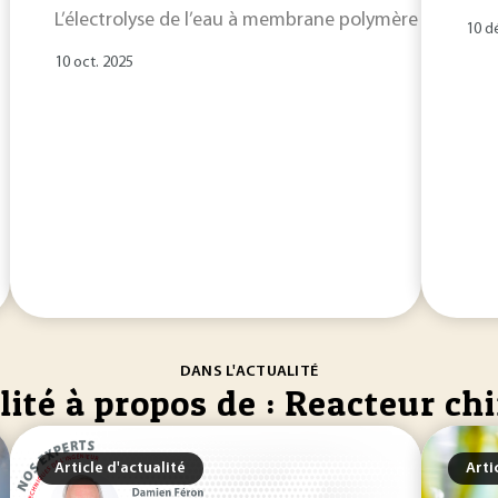
L’électrolyse de l’eau à membrane polymère acide - 
10 d
10 oct. 2025
DANS L'ACTUALITÉ
lité à propos de : Reacteur c
Article d'actualité
Arti