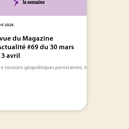
ril 2026
vue du Magazine
Actualité #69 du 30 mars
 3 avril
t à cause des composés organiques volatils (COV), des substa
le dans les jours et les semaines à venir.
re tensions géopolitiques persistantes, transitions énergétiqu