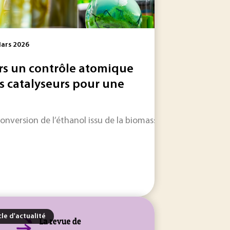
ars 2026
rs un contrôle atomique
s catalyseurs pour une
a source des émissions. Son intérêt dépend toutefois moins.
ensemble des secteurs industriels. Elle fragilise les équipeme
conversion de l’éthanol issu de la biomasse en produits chim
cle d'actualité