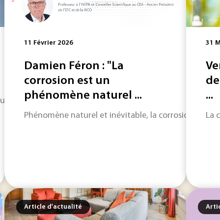
11 Février 2026
31 M
Damien Féron : "La
Ve
corrosion est un
de
phénomène naturel ...
...
re une voie industrielle complémentaire à la réduction à l
Phénomène naturel et inévitable, la corrosion touche l’
La 
Article d'actualité
Arti