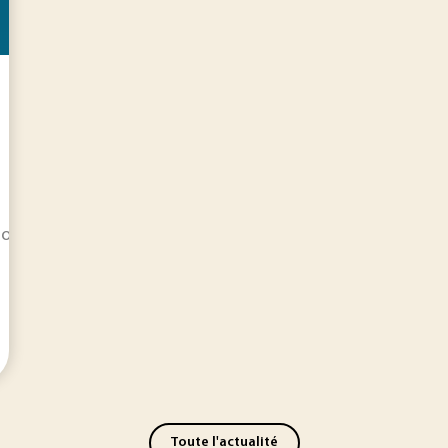
on notable des stratégies énergétiques et industrielles, en
Toute l'actualité