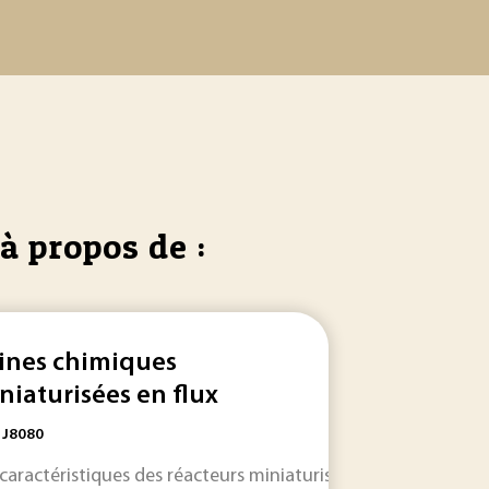
à propos de :
ines chimiques
niaturisées en flux
: J8080
aux in situ pour dégrader les molécules polluantes. Dans le c
 caractéristiques des réacteurs miniaturisés à flux continu