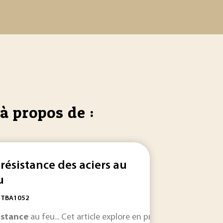
à propos de :
 résistance des aciers au
u
: TBA1052
t... : avec R
résistance
électrique rencontrée par le courant
ésistance de soudage de deux pièces par la technique de liaiso
istance
au feu... Cet article explore en profondeur les diver