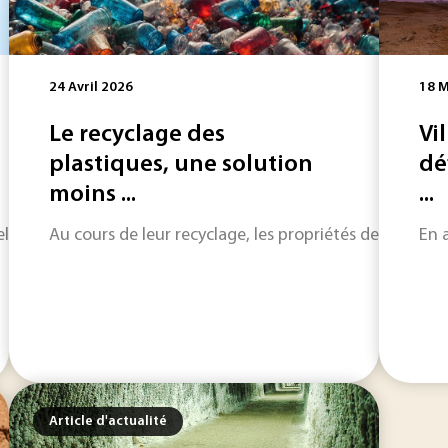
24 Avril 2026
18 M
Le recyclage des
Vi
plastiques, une solution
dé
moins ...
...
elligence artificielle dans l'industrie française et européenne 
Au cours de leur recyclage, les propriétés des plasti
En 
Article d'actualité