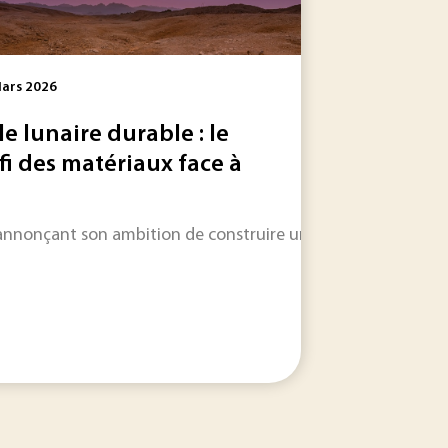
ars 2026
lle lunaire durable : le
fi des matériaux face à
ne se pose pas en termes de tout ou rien. Il n’y...
ques se trouvent souvent dégradées en raison du processus d
annonçant son ambition de construire une ville autonome sur l