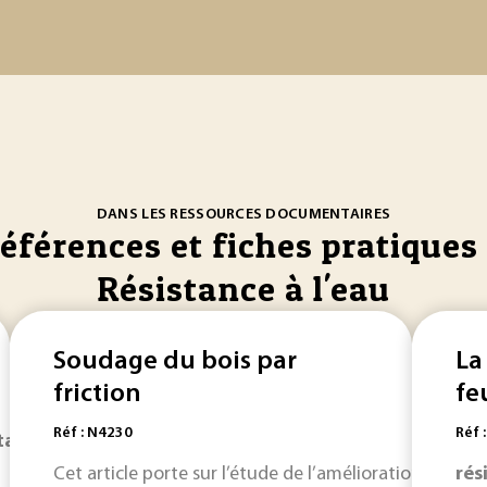
DANS LES RESSOURCES DOCUMENTAIRES
références et fiches pratiques 
Résistance à l'eau
Soudage du bois par
La
friction
fe
Réf : N4230
Réf 
stance
est due à l’Américain Thomson en 1877. Ce procédé me
Cet article porte sur l’étude de l’amélioration de la r
rés