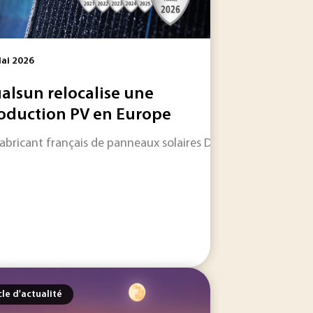
ai 2026
alsun relocalise une
oduction PV en Europe
fabricant français de panneaux solaires Dualsun a annoncé d
ter les contaminants déjà présents. Entre usages domestique
nsidérée comme l'une des principales voies de décarbonation 
cle d'actualité