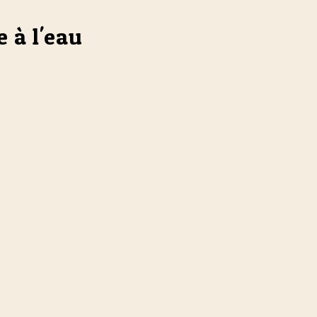
 à l'eau
nçaise.
des radionucléides ?