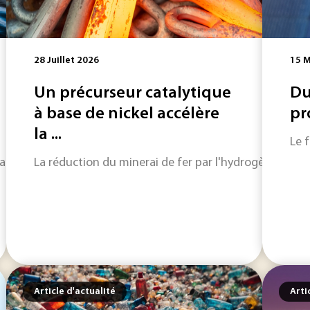
28 Juillet 2026
15 M
Un précurseur catalytique
Du
à base de nickel accélère
pr
la ...
Le 
nt de la protection des ressources que de la capacité à trai
La réduction du minerai de fer par l'hydrogène est co
Article d'actualité
Arti