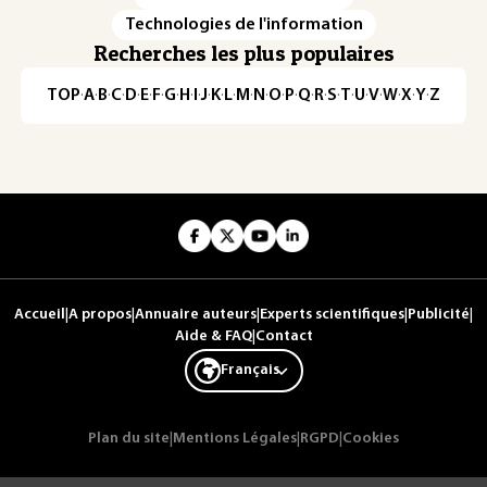
Technologies de l'information
Recherches les plus populaires
TOP
·
A
·
B
·
C
·
D
·
E
·
F
·
G
·
H
·
I
·
J
·
K
·
L
·
M
·
N
·
O
·
P
·
Q
·
R
·
S
·
T
·
U
·
V
·
W
·
X
·
Y
·
Z
Accueil
|
A propos
|
Annuaire auteurs
|
Experts scientifiques
|
Publicité
|
Aide & FAQ
|
Contact
Français
Plan du site
|
Mentions Légales
|
RGPD
|
Cookies