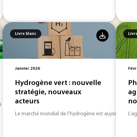
Livre blanc
Livr
Janvier 2026
Févr
Hydrogène vert : nouvelle
Ph
stratégie, nouveaux
ag
acteurs
no
i transforment la conception durable
Le marché mondial de l’hydrogène est aujourd’hui en
L’a