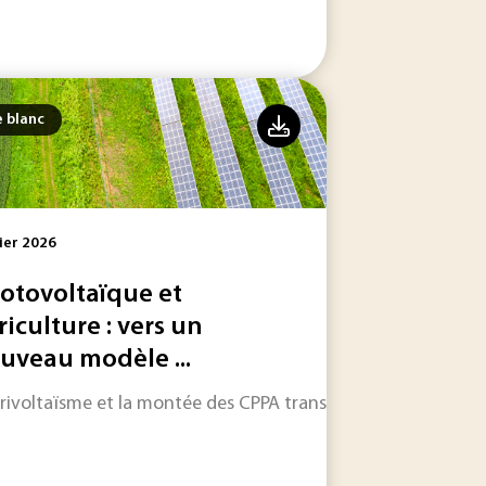
e blanc
ier 2026
otovoltaïque et
riculture : vers un
uveau modèle ...
 pleine mutation.
grivoltaïsme et la montée des CPPA transforment les stratégi