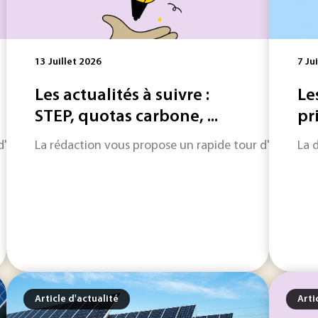
13 Juillet 2026
7 Ju
Les actualités à suivre :
Le
STEP, quotas carbone, ...
pr
horizon sur les informations qui feront l'actualité industriel
La rédaction vous propose un rapide tour d'horizon sur
La 
Article d'actualité
Arti