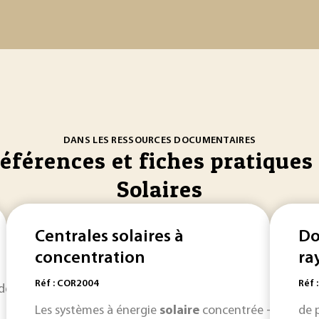
DANS LES RESSOURCES DOCUMENTAIRES
références et fiches pratiques 
Solaires
Centrales solaires à
Do
concentration
ra
Réf : COR2004
Réf 
de recherche dans le domaine des hautes températures... da
Les systèmes à énergie
solaire
concentrée - ESC - of
de 