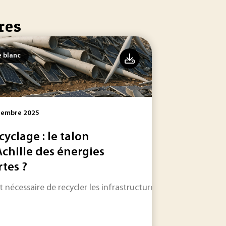
res
e blanc
tembre 2025
cyclage : le talon
Achille des énergies
rtes ?
est nécessaire de recycler les infrastructures de production d