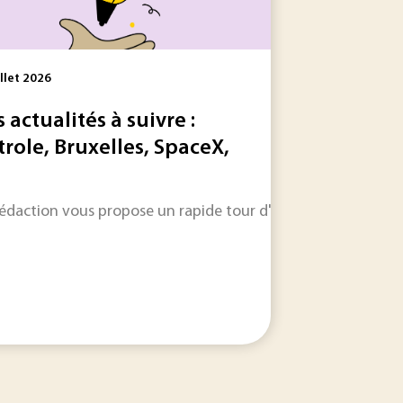
illet 2026
s actualités à suivre :
trole, Bruxelles, SpaceX,
envoyé un mauvais signal à l’ensemble des producteurs franç
 sa stratégie énergétique très ambitieuse. En moins de dix a
rédaction vous propose un rapide tour d'horizon sur les inform