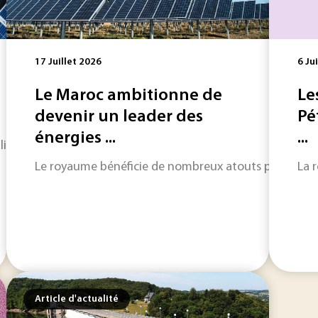
17 Juillet 2026
6 Ju
Le Maroc ambitionne de
Le
devenir un leader des
Pé
énergies ...
...
ligne d’assemblage de panneaux solaires par Reden Solar a 
Le royaume bénéficie de nombreux atouts pour déployer
La 
Article d'actualité