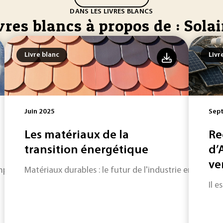
DANS LES LIVRES BLANCS
vres blancs à propos de : Solai
Livre blanc
Livr
Juin 2025
Sep
Les matériaux de la
Re
transition énergétique
d’
ve
liquer l'équation de la transition écologique.
Matériaux durables : le futur de l'industrie en marche
Il 