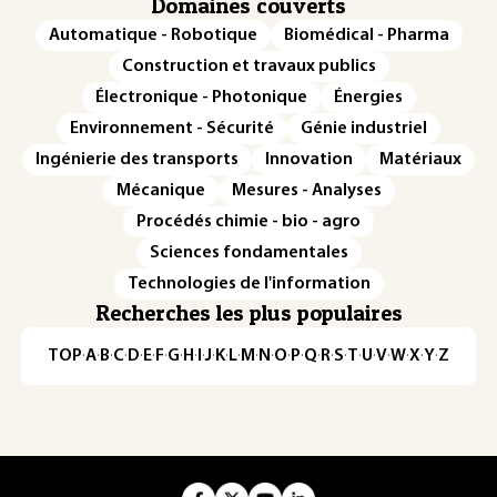
Domaines couverts
Automatique - Robotique
Biomédical - Pharma
Construction et travaux publics
Électronique - Photonique
Énergies
Environnement - Sécurité
Génie industriel
Ingénierie des transports
Innovation
Matériaux
Mécanique
Mesures - Analyses
Procédés chimie - bio - agro
Sciences fondamentales
Technologies de l'information
Recherches les plus populaires
TOP
·
A
·
B
·
C
·
D
·
E
·
F
·
G
·
H
·
I
·
J
·
K
·
L
·
M
·
N
·
O
·
P
·
Q
·
R
·
S
·
T
·
U
·
V
·
W
·
X
·
Y
·
Z