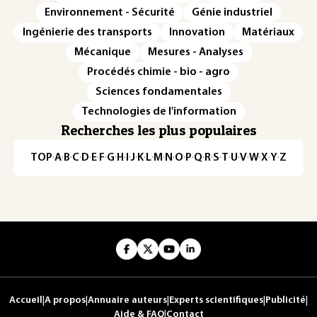
Environnement - Sécurité
Génie industriel
Ingénierie des transports
Innovation
Matériaux
Mécanique
Mesures - Analyses
Procédés chimie - bio - agro
Sciences fondamentales
Technologies de l'information
Recherches les plus populaires
TOP
·
A
·
B
·
C
·
D
·
E
·
F
·
G
·
H
·
I
·
J
·
K
·
L
·
M
·
N
·
O
·
P
·
Q
·
R
·
S
·
T
·
U
·
V
·
W
·
X
·
Y
·
Z
Accueil
|
A propos
|
Annuaire auteurs
|
Experts scientifiques
|
Publicité
|
Aide & FAQ
|
Contact