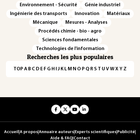
Environnement - Sécurité
Génie industriel
Ingénierie des transports
Innovation
Matériaux
Mécanique
Mesures - Analyses
Procédés chimie - bio - agro
Sciences fondamentales
Technologies de l'information
Recherches les plus populaires
TOP
·
A
·
B
·
C
·
D
·
E
·
F
·
G
·
H
·
I
·
J
·
K
·
L
·
M
·
N
·
O
·
P
·
Q
·
R
·
S
·
T
·
U
·
V
·
W
·
X
·
Y
·
Z
Accueil
|
A propos
|
Annuaire auteurs
|
Experts scientifiques
|
Publicité
|
Aide & FAQ
|
Contact