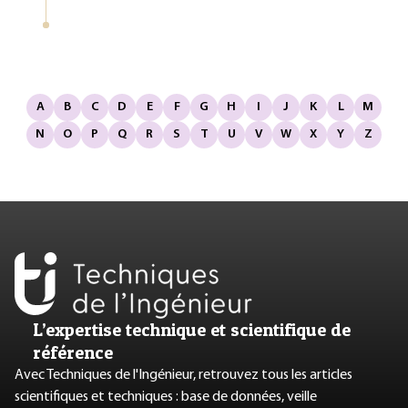
A
B
C
D
E
F
G
H
I
J
K
L
M
N
O
P
Q
R
S
T
U
V
W
X
Y
Z
L’expertise technique et scientifique de
référence
Avec Techniques de l'Ingénieur, retrouvez tous les articles
scientifiques et techniques : base de données, veille