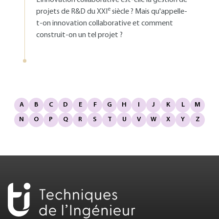
L'innovation collaborative est-elle la gestion de
e
projets de R&D du XXI
siècle ? Mais qu'appelle-
t-on innovation collaborative et comment
construit-on un tel projet ?
A
B
C
D
E
F
G
H
I
J
K
L
M
N
O
P
Q
R
S
T
U
V
W
X
Y
Z