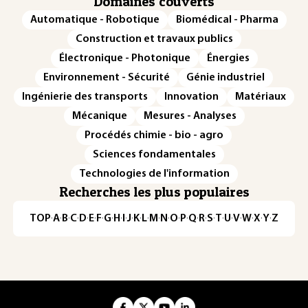
Domaines couverts
Automatique - Robotique
Biomédical - Pharma
Construction et travaux publics
Électronique - Photonique
Énergies
Environnement - Sécurité
Génie industriel
Ingénierie des transports
Innovation
Matériaux
Mécanique
Mesures - Analyses
Procédés chimie - bio - agro
Sciences fondamentales
Technologies de l'information
Recherches les plus populaires
TOP
·
A
·
B
·
C
·
D
·
E
·
F
·
G
·
H
·
I
·
J
·
K
·
L
·
M
·
N
·
O
·
P
·
Q
·
R
·
S
·
T
·
U
·
V
·
W
·
X
·
Y
·
Z