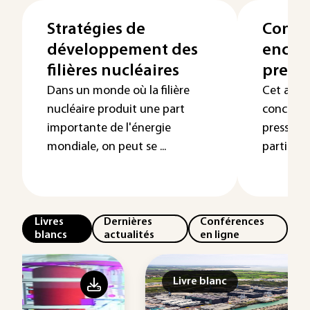
Stratégies de
Conce
développement des
encein
filières nucléaires
pressi
Dans un monde où la filière
Cet artic
nucléaire produit une part
concepti
importante de l'énergie
pression,
mondiale, on peut se ...
particuli
Livres
Dernières
Conférences
blancs
actualités
en ligne
Livre blanc