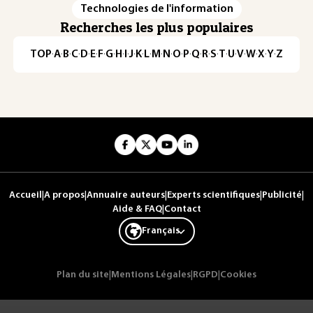
Technologies de l'information
Recherches les plus populaires
TOP
·
A
·
B
·
C
·
D
·
E
·
F
·
G
·
H
·
I
·
J
·
K
·
L
·
M
·
N
·
O
·
P
·
Q
·
R
·
S
·
T
·
U
·
V
·
W
·
X
·
Y
·
Z
Accueil
|
A propos
|
Annuaire auteurs
|
Experts scientifiques
|
Publicité
|
Aide & FAQ
|
Contact
Français
Plan du site
|
Mentions Légales
|
RGPD
|
Cookies