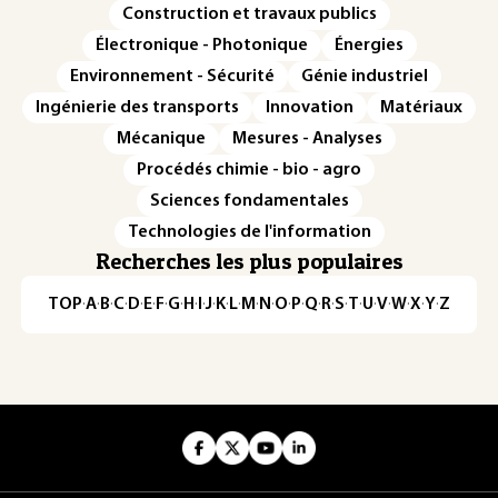
Construction et travaux publics
Électronique - Photonique
Énergies
Environnement - Sécurité
Génie industriel
Ingénierie des transports
Innovation
Matériaux
Mécanique
Mesures - Analyses
Procédés chimie - bio - agro
Sciences fondamentales
Technologies de l'information
Recherches les plus populaires
TOP
·
A
·
B
·
C
·
D
·
E
·
F
·
G
·
H
·
I
·
J
·
K
·
L
·
M
·
N
·
O
·
P
·
Q
·
R
·
S
·
T
·
U
·
V
·
W
·
X
·
Y
·
Z