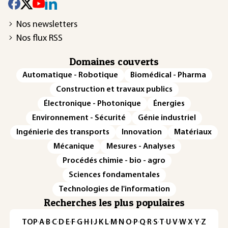
Nos newsletters
Nos flux RSS
Domaines couverts
Automatique - Robotique
Biomédical - Pharma
Construction et travaux publics
Électronique - Photonique
Énergies
Environnement - Sécurité
Génie industriel
Ingénierie des transports
Innovation
Matériaux
Mécanique
Mesures - Analyses
Procédés chimie - bio - agro
Sciences fondamentales
Technologies de l'information
Recherches les plus populaires
TOP
·
A
·
B
·
C
·
D
·
E
·
F
·
G
·
H
·
I
·
J
·
K
·
L
·
M
·
N
·
O
·
P
·
Q
·
R
·
S
·
T
·
U
·
V
·
W
·
X
·
Y
·
Z